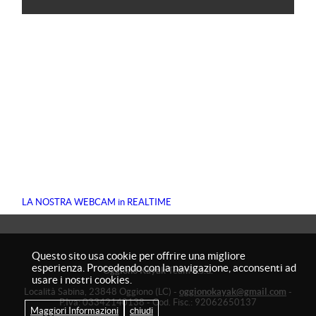
LA NOSTRA WEBCAM in REALTIME
Questo sito usa cookie per offrire una migliore
esperienza. Procedendo con la navigazione, acconsenti ad
Oggiono Kayak Team​ ​a.s.d.
usare i nostri cookies.
Località Sabina, 23848 Oggiono (LC) -
oggionokayak@gmail.com
-
P.Iva: 03342140138 - Cod. Fisc.: 92062650137
Maggiori Informazioni
chiudi